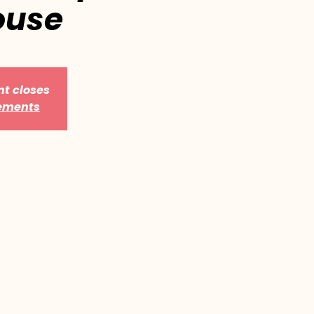
ouse
nt closes
nements