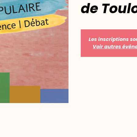
de Toul
Les inscriptions so
Voir autres évé