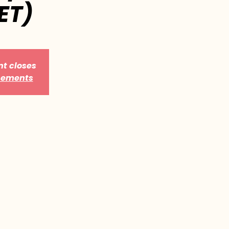
ET)
nt closes
énements