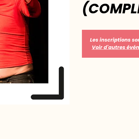
(COMPL
Les inscriptions so
Voir d'autres év